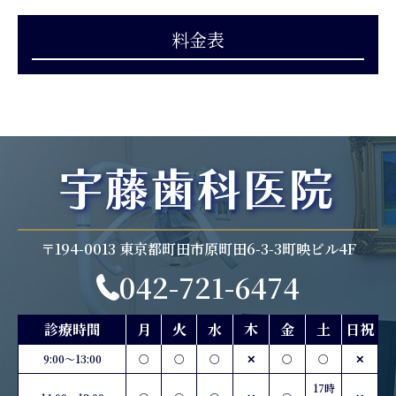
料金表
〒194-0013 東京都町田市原町田6-3-3町映ビル4F
042-721-6474
診療時間
月
火
水
木
金
土
日祝
9:00〜13:00
○
○
○
✕
○
○
✕
17時