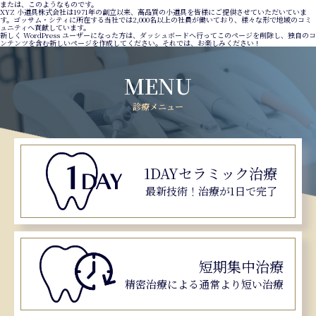
または、このようなものです。
XYZ 小道具株式会社は1971年の創立以来、高品質の小道具を皆様にご提供させていただいていま
す。ゴッサム・シティに所在する当社では2,000名以上の社員が働いており、様々な形で地域のコミ
ュニティへ貢献しています。
新しく WordPress ユーザーになった方は、
ダッシュボード
へ行ってこのページを削除し、独自のコ
ンテンツを含む新しいページを作成してください。それでは、お楽しみください !
MENU
診療メニュー
1DAY
セラミック治療
最新技術！
治療が1日で完了
短期集中治療
精密治療による
通常より短い治療