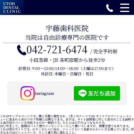
宇藤歯科医院
当院は自由診療専門の医院です
042-721-6474
/ 完全予約制
小田急線・JR 各町田駅から徒歩2分
診察日: 9:00〜13:00/14:00〜18:00（土曜は17:00まで）
休診日: 木曜日・日曜日・祝日
Instagram
これはサンプルページです。同じ位置に固定され、(多くのテーマでは) サイトナビゲーションメニ
ューに含まれる点がブログ投稿とは異なります。まずは、サイト訪問者に対して自分のことを説明す
る自己紹介ページを作成するのが一般的です。たとえば以下のようなものです。
はじめまして。昼間はバイク便のメッセンジャーとして働いていますが、俳優志望でもあります。
これは僕のサイトです。ロサンゼルスに住み、ジャックという名前のかわいい犬を飼っています。好
きなものはピニャコラーダ、そして通り雨に濡れること。