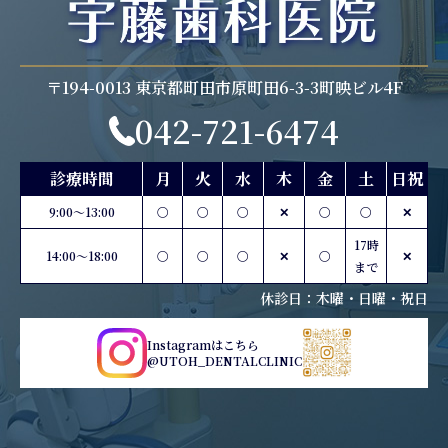
〒194-0013 東京都町田市原町田6-3-3町映ビル4F
042-721-6474
診療時間
月
火
水
木
金
土
日祝
9:00〜13:00
○
○
○
✕
○
○
✕
17時
14:00〜18:00
○
○
○
✕
○
✕
まで
休診日：木曜・日曜・祝日
Instagramはこちら
@UTOH_DENTALCLINIC