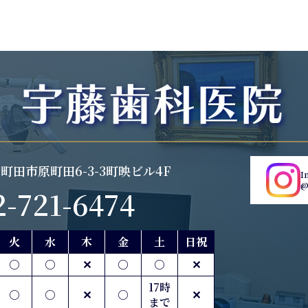
京都町田市原町田6-3-3町映ビル4F
I
@
2-721-6474
火
水
木
金
土
日祝
○
○
✕
○
○
✕
17時
○
○
✕
○
✕
まで