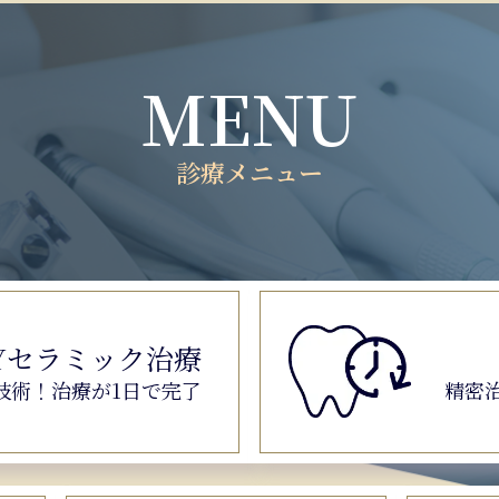
MENU
診療メニュー
Y
セラミック治療
技術！
治療が1日で完了
精密